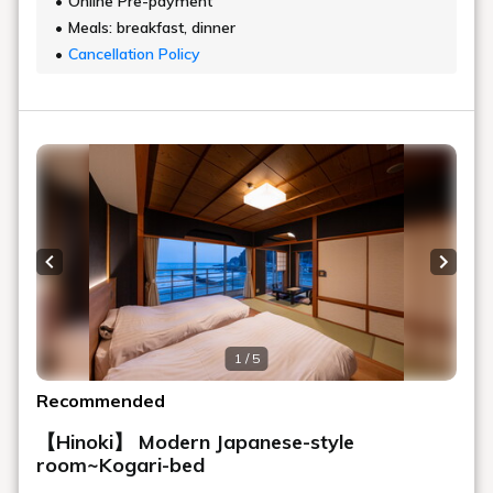
Online Pre-payment
Meals: breakfast, dinner
Cancellation Policy
Previous slide
Next s
1 / 5
Recommended
【Hinoki】 Modern Japanese-style
room~Kogari-bed