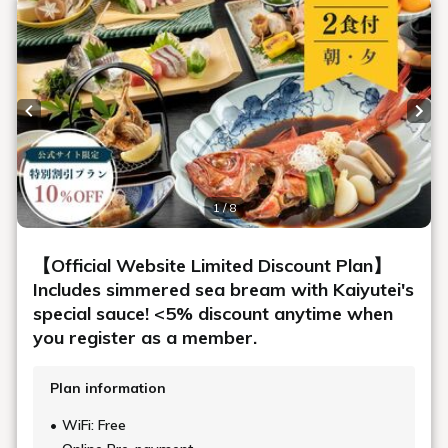
Previous slide
Next
1 / 8
【Official Website Limited Discount Plan】
Includes simmered sea bream with Kaiyutei's
special sauce! <5% discount anytime when
you register as a member.
Plan information
WiFi: Free